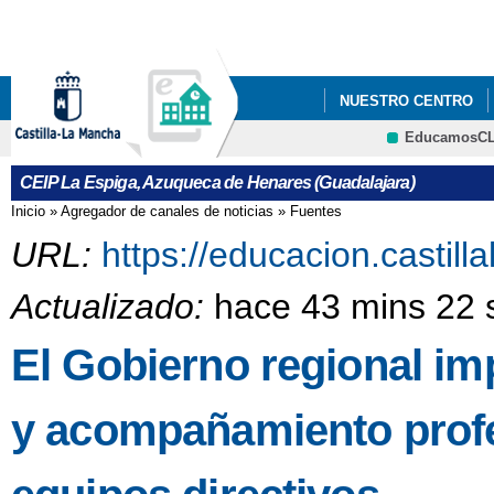
Pa
co
pri
NUESTRO CENTRO
EducamosC
CRFP
CEIP La Espiga, Azuqueca de Henares (Guadalajara)
Inicio
»
Agregador de canales de noticias
»
Fuentes
Se encuentra usted aquí
URL:
https://educacion.castil
Actualizado:
hace 43 mins 22 
El Gobierno regional i
y acompañamiento profes