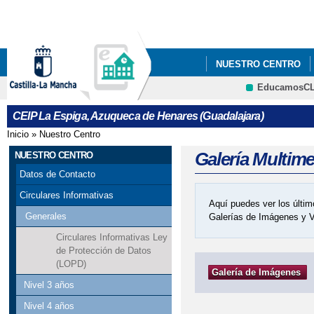
Pa
co
pri
NUESTRO CENTRO
EducamosC
CRFP
CEIP La Espiga, Azuqueca de Henares (Guadalajara)
Inicio
»
Nuestro Centro
Se encuentra usted aquí
Galería Multim
NUESTRO CENTRO
Datos de Contacto
Circulares Informativas
Aquí puedes ver los últim
Generales
Galerías de Imágenes y 
Circulares Informativas Ley
de Protección de Datos
(LOPD)
Galería de Imágenes
Nivel 3 años
Nivel 4 años