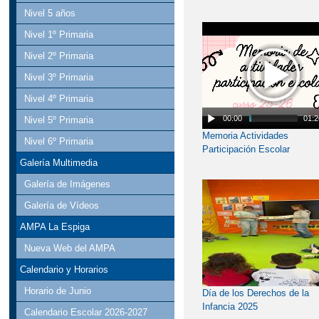
Nivel 5 años
Nivel 1º Primaria
Nivel 2º Primaria
Nivel 3º Primaria
Nivel 4º Primaria
00:00
01:2
Nivel 5º Primaria
Memoria Actividades
Nivel 6º Primaria
Participación Escolar
Galería Multimedia
Galería de Imágenes
Galería de Vídeos
AMPA La Espiga
Nueva Web del AMPA
Calendario y Horarios
Horario de Junio
Día de los Derechos de la
Infancia 2025
Calendario Escolar 2026-2027