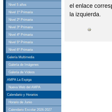
el enlace corre
Nivel 5 años
Nivel 1º Primaria
la izquierda.
Nivel 2º Primaria
Nivel 3º Primaria
Nivel 4º Primaria
Nivel 5º Primaria
Nivel 6º Primaria
Galería Multimedia
Galería de Imágenes
Galería de Vídeos
AMPA La Espiga
Nueva Web del AMPA
Calendario y Horarios
Horario de Junio
Calendario Escolar 2026-2027