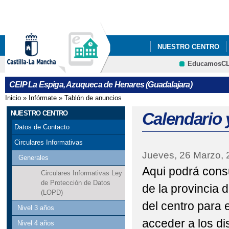
Pa
co
pri
NUESTRO CENTRO
EducamosC
CRFP
CEIP La Espiga, Azuqueca de Henares (Guadalajara)
Inicio
»
Infórmate
»
Tablón de anuncios
Se encuentra usted aquí
NUESTRO CENTRO
Calendario 
Datos de Contacto
Circulares Informativas
Jueves, 26 Marzo, 
Generales
Aqui podrá consul
Circulares Informativas Ley
de Protección de Datos
de la provincia 
(LOPD)
del centro para 
Nivel 3 años
acceder a los dis
Nivel 4 años