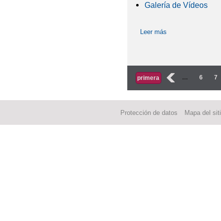
Galería de Vídeos
Leer más
sobre Contribución
Páginas
‹
…
6
7
primera
Protección de datos
Mapa del sit