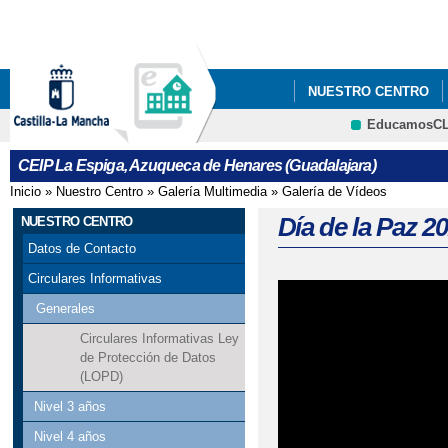
Pa
co
pri
NUESTRO CENTRO
EducamosC
CRFP
CEIP La Espiga, Azuqueca de Henares (Guadalajara)
Inicio
»
Nuestro Centro
»
Galería Multimedia
»
Galería de Vídeos
Se encuentra usted aquí
Día de la Paz 2
NUESTRO CENTRO
Datos de Contacto
Circulares Informativas
Generales
Circulares Informativas Ley
de Protección de Datos
(LOPD)
Nivel 3 años
Nivel 4 años