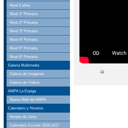
Nivel 5 años
Nivel 1º Primaria
Nivel 2º Primaria
Nivel 3º Primaria
Nivel 4º Primaria
Nivel 5º Primaria
Nivel 6º Primaria
Galería Multimedia
Galería de Imágenes
Galería de Vídeos
AMPA La Espiga
Nueva Web del AMPA
Calendario y Horarios
Horario de Junio
Calendario Escolar 2026-2027