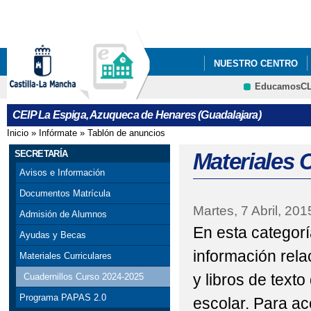
Pa
co
pri
NUESTRO CENTRO
EducamosC
CRFP
CEIP La Espiga, Azuqueca de Henares (Guadalajara)
Inicio
»
Infórmate
»
Tablón de anuncios
Se encuentra usted aquí
SECRETARÍA
Materiales 
Avisos e Información
Documentos Matrícula
Martes, 7 Abril, 201
Admisión de Alumnos
En esta categor
Ayudas y Becas
información rela
Materiales Curriculares
y libros de texto
Cuadernillos Curso 2024-2025
Programa PAPAS 2.0
escolar. Para ac