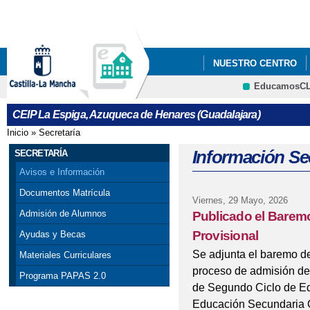
Pa
co
pri
NUESTRO CENTRO
EducamosC
CRFP
CEIP La Espiga, Azuqueca de Henares (Guadalajara)
Inicio
»
Secretaría
Se encuentra usted aquí
Información Sec
SECRETARÍA
Avisos e Información
Documentos Matrícula
Viernes, 29 Mayo, 2026
Admisión de Alumnos
Publicado el Baremo
Provisional
Ayudas y Becas
Se adjunta el baremo def
Materiales Curriculares
proceso de admisión de
Programa PAPAS 2.0
de Segundo Ciclo de Edu
Educación Secundaria Ob