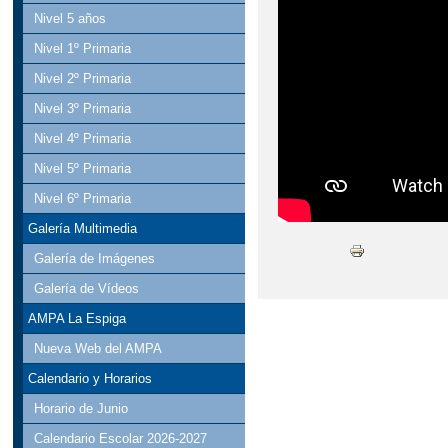
Nivel 5 años
Nivel 1º Primaria
Nivel 2º Primaria
Nivel 3º Primaria
Nivel 4º Primaria
Nivel 5º Primaria
Nivel 6º Primaria
Galería Multimedia
Galería de Imágenes
Galería de Vídeos
AMPA La Espiga
Nueva Web del AMPA
Calendario y Horarios
Horario de Junio
Calendario Escolar 2026-2027