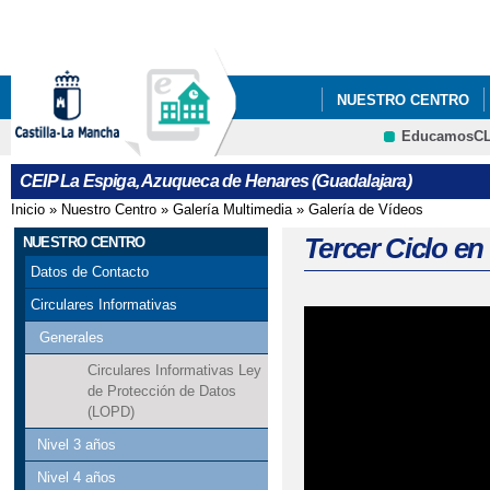
Pa
co
pri
NUESTRO CENTRO
EducamosC
CRFP
CEIP La Espiga, Azuqueca de Henares (Guadalajara)
Inicio
»
Nuestro Centro
»
Galería Multimedia
»
Galería de Vídeos
Se encuentra usted aquí
Tercer Ciclo en
NUESTRO CENTRO
Datos de Contacto
Circulares Informativas
Generales
Circulares Informativas Ley
de Protección de Datos
(LOPD)
Nivel 3 años
Nivel 4 años